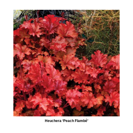
Heuchera ‘Peach Flambé’