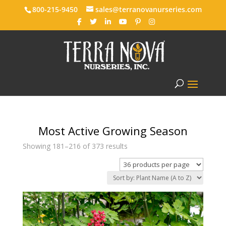
800-215-9450
sales@terranovanurseries.com
Most Active Growing Season
Showing 181–216 of 373 results